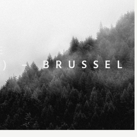
E
) – BRUSSEL