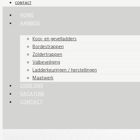
CONTACT
HOME
AANBOD
Kooi- en gevelladders
Bordestrappen
Zoldertrappen
Valbeveiliging
Ladderkeuringen / herstellingen
Maatwerk
OVER ONS
VACATURE
CONTACT