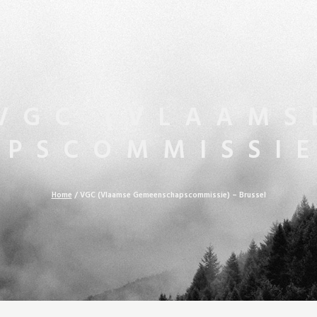
VGC (VLAAMS
PSCOMMISSIE
Home
/
VGC (Vlaamse Gemeenschapscommissie) – Brussel